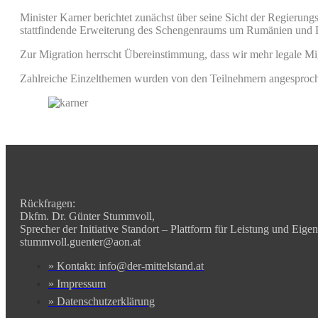
Minister Karner berichtet zunächst über seine Sicht der Regierun
stattfindende Erweiterung des Schengenraums um Rumänien und 
Zur Migration herrscht Übereinstimmung, dass wir mehr legale Mig
Zahlreiche Einzelthemen wurden von den Teilnehmern angesprochen
Rückfragen:
Dkfm. Dr. Günter Stummvoll,
Sprecher der Initiative Standort – Plattform für Leistung und Eige
stummvoll.guenter@aon.at
» Kontakt: info@der-mittelstand.at
» Impressum
» Datenschutzerklärung